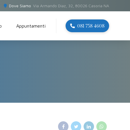
Dove Siamo
Via Armando Diaz, 32, 80026 Casoria NA
081 758 4608
o
Appuntamenti