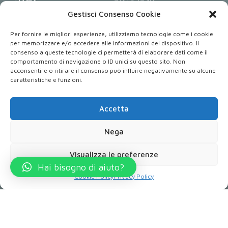
Martedì
9.00 - 19.30
Gestisci Consenso Cookie
Mercoledì
9.00 - 19.30
Per fornire le migliori esperienze, utilizziamo tecnologie come i cookie
Giovedì
9.00 - 19.30
per memorizzare e/o accedere alle informazioni del dispositivo. Il
consenso a queste tecnologie ci permetterà di elaborare dati come il
Venerdì
9.00 - 19.30
comportamento di navigazione o ID unici su questo sito. Non
Sabato - Domenica
Chiusi
acconsentire o ritirare il consenso può influire negativamente su alcune
caratteristiche e funzioni.
Dove Siamo: Via Armando Diaz 32, 80026 Casoria NA.
Accetta
Nega
Copyright 2023. All rights reserved. Powered by
Performetrica S.r.l.
Visualizza le preferenze
Hai bisogno di aiuto?
Cookie Policy
Privacy Policy