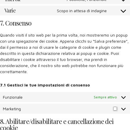
Consent
service
to
whatsapp
Varie
Scopo in attesa di indagine
Consent
service
to
tiktok
7. Consenso
service
varie
Quando visiti il sito web per la prima volta, noi mostreremo un popup
con una spiegazione dei cookie. Appena clicchi su “Salva preferenze”,
dai il permesso a noi di usare le categorie di cookie e plugin come
descritto in questa dichiarazione relativa ai popup e cookie. Puoi
disabilitare i cookie attraverso il tuo browser, ma prendi in
considerazione, che il nostro sito web potrebbe non funzionare più
correttamente.
7.1 Gestisci le tue impostazioni di consenso
Funzionale
Sempre attivo
Marketing
Market
8. Abilitare/disabilitare e cancellazione dei
cookie