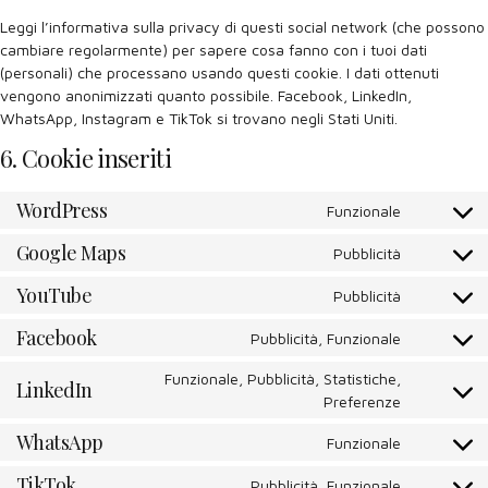
Leggi l’informativa sulla privacy di questi social network (che possono
cambiare regolarmente) per sapere cosa fanno con i tuoi dati
(personali) che processano usando questi cookie. I dati ottenuti
vengono anonimizzati quanto possibile. Facebook, LinkedIn,
WhatsApp, Instagram e TikTok si trovano negli Stati Uniti.
6. Cookie inseriti
WordPress
Funzionale
Consent
to
Google Maps
Pubblicità
Consent
service
to
wordpres
YouTube
Pubblicità
Consent
service
to
google-
Facebook
Pubblicità, Funzionale
Consent
service
maps
to
youtube
Funzionale, Pubblicità, Statistiche,
LinkedIn
service
Consent
Preferenze
facebook
to
WhatsApp
Funzionale
service
Consent
linkedin
to
TikTok
Pubblicità, Funzionale