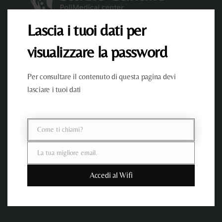
Lascia i tuoi dati per
Bellezza, Salute e Sorrisi Perfetti: La tua destinazione per la
visualizzare la password
medicina estetica e odontoiatria di alta qualità.
Privacy Policy
|
Cookie Policy
Per consultare il contenuto di questa pagina devi
Convenzioni
lasciare i tuoi dati
Come ti chiami?
Nome
La tua migliore email.
Email
Accedi al Wifi