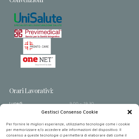
Orari Lavorativi:
Lunedì
9.00 - 19.30
Martedì
9.00 - 19.30
Gestisci Consenso Cookie
Mercoledì
9.00 - 19.30
Per fornire le migliori esperienze, utilizziamo tecnologie come i cookie
Giovedì
9.00 - 19.30
per memorizzare e/o accedere alle informazioni del dispositivo. Il
consenso a queste tecnologie ci permetterà di elaborare dati come il
Venerdì
9.00 - 19.30