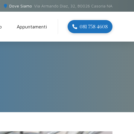
Dove Siamo
Via Armando Diaz, 32, 80026 Casoria NA
081 758 4608
o
Appuntamenti