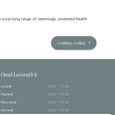
 surprising range of seemingly unrelated health
Continue reading
Orari Lavorativi:
Lunedì
9.00 - 19.30
Martedì
9.00 - 19.30
Mercoledì
9.00 - 19.30
Giovedì
9.00 - 19.30