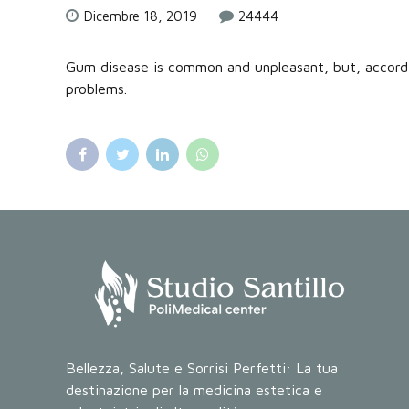
Dicembre 18, 2019
24444
Gum disease is common and unpleasant, but, according
problems.
Bellezza, Salute e Sorrisi Perfetti: La tua
destinazione per la medicina estetica e