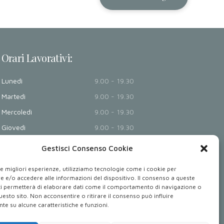
Orari Lavorativi:
Lunedì
9.00 - 19.30
Martedì
9.00 - 19.30
Mercoledì
9.00 - 19.30
Giovedì
9.00 - 19.30
Venerdì
9.00 - 19.30
Gestisci Consenso Cookie
Sabato - Domenica
Chiusi
le migliori esperienze, utilizziamo tecnologie come i cookie per
 e/o accedere alle informazioni del dispositivo. Il consenso a queste
ci permetterà di elaborare dati come il comportamento di navigazione o
Dove Siamo: Via Armando Diaz 32, 80026 Casoria
questo sito. Non acconsentire o ritirare il consenso può influire
NA.
e su alcune caratteristiche e funzioni.