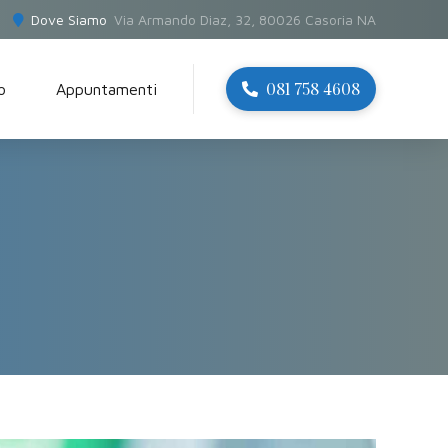
Dove Siamo
Via Armando Diaz, 32, 80026 Casoria NA
081 758 4608
o
Appuntamenti