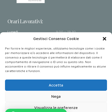
Orari Lavorativi:
Lunedì
9.00 - 19.30
Martedì
9.00 - 19.30
Gestisci Consenso Cookie
Mercoledì
9.00 - 19.30
Per fornire le migliori esperienze, utilizziamo tecnologie come i cookie
Giovedì
9.00 - 19.30
per memorizzare e/o accedere alle informazioni del dispositivo. Il
consenso a queste tecnologie ci permetterà di elaborare dati come il
Venerdì
9.00 - 19.30
comportamento di navigazione o ID unici su questo sito. Non
Sabato - Domenica
Chiusi
acconsentire o ritirare il consenso può influire negativamente su alcune
caratteristiche e funzioni.
Dove Siamo: Via Armando Diaz 32, 80026 Casoria NA.
Accetta
Nega
Copyright 2023. All rights reserved. Powered by
Performetrica S.r.l.
Visualizza le preferenze